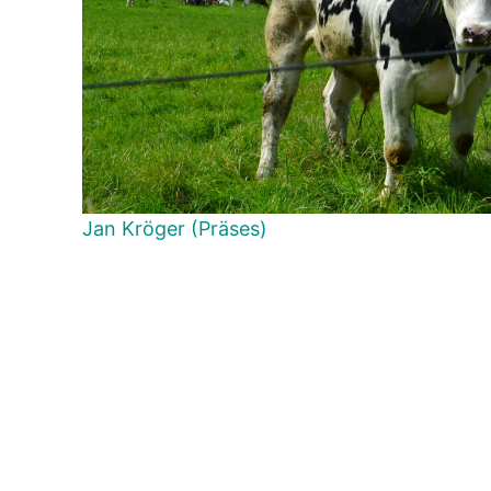
Jan Kröger (Präses)